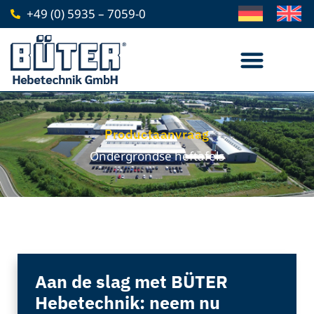
Ga
+49 (0) 5935 – 7059-0
naar
inhoud
Werken bij BÜTER Hebetechnik
Productaanvraag
Ondergrondse heftafels
Aan de slag met BÜTER
Hebetechnik: neem nu