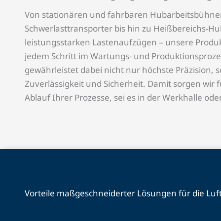
Von stationären und fahrbaren Hubarbeitsbühne
Schwerlasttransporter bis hin zu Heißbereichs-H
leistungsstarken Lastenaufzügen – unsere Produk
jedem Schritt im Wartungs- und Produktionsproz
gewährleistet dabei nicht nur höchste Präzision,
Zuverlässigkeit und Sicherheit. Damit sorgen wir 
Ablauf Ihrer Prozesse, sei es in der Werkhalle ode
Vorteile maßgeschneiderter Lösungen für die Luft