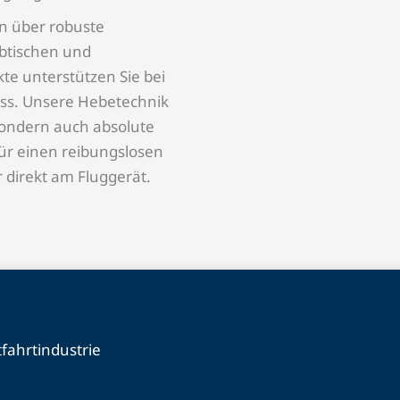
n über robuste
ubtischen und
te unterstützen Sie bei
ess. Unsere Hebetechnik
 sondern auch absolute
für einen reibungslosen
r direkt am Fluggerät.
fahrtindustrie