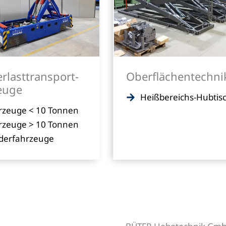
rlast­transport­
Oberflächentechni
euge
Heißbereichs-Hubtis
rzeuge < 10 Tonnen
rzeuge > 10 Tonnen
derfahrzeuge