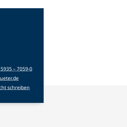
) 5935 – 7059-0
ueter.de
cht schreiben