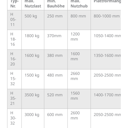
Typ-
max.
min.
max.
Plattformlänge
Nr.
Nutzlast
Bauhöhe
Nutzhub
H
500 kg
250 mm
800 mm
800-1000 mm
05-
11
H
1200
1800 kg
370mm
1050-1400 mm
18-
mm
16
H
1600
1600 kg
380 mm
1350-1600 mm
16-
mm
20
H
2660
1500 kg
480 mm
2050-2500 mm
15-
mm
32
H
1560
3500 kg
520 mm
1400-1700 mm
35-
mm
21
H
2600
3000 kg
600 mm
2050-2500 mm
30-
mm
32