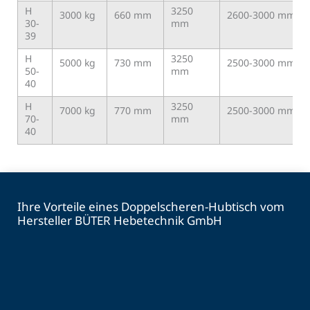
H
3250
3000 kg
660 mm
2600-3000 mm
30-
mm
39
H
3250
5000 kg
730 mm
2500-3000 mm
50-
mm
40
H
3250
7000 kg
770 mm
2500-3000 mm
70-
mm
40
Ihre Vorteile eines Doppelscheren-Hubtisch vom
Hersteller BÜTER Hebetechnik GmbH