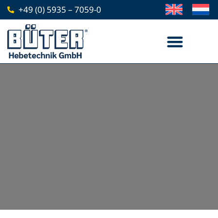
Zum
+49 (0) 5935 – 7059-0
Inhalt
springen